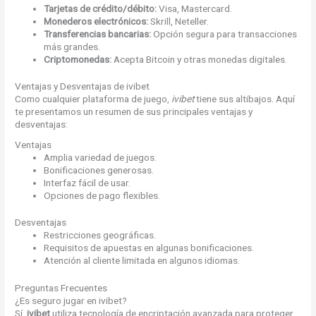
Tarjetas de crédito/débito:
Visa, Mastercard.
Monederos electrónicos:
Skrill, Neteller.
Transferencias bancarias:
Opción segura para transacciones
más grandes.
Criptomonedas:
Acepta Bitcoin y otras monedas digitales.
Ventajas y Desventajas de ivibet
Como cualquier plataforma de juego,
ivibet
tiene sus altibajos. Aquí
te presentamos un resumen de sus principales ventajas y
desventajas:
Ventajas
Amplia variedad de juegos.
Bonificaciones generosas.
Interfaz fácil de usar.
Opciones de pago flexibles.
Desventajas
Restricciones geográficas.
Requisitos de apuestas en algunas bonificaciones.
Atención al cliente limitada en algunos idiomas.
Preguntas Frecuentes
¿Es seguro jugar en ivibet?
Sí,
ivibet
utiliza tecnología de encriptación avanzada para proteger