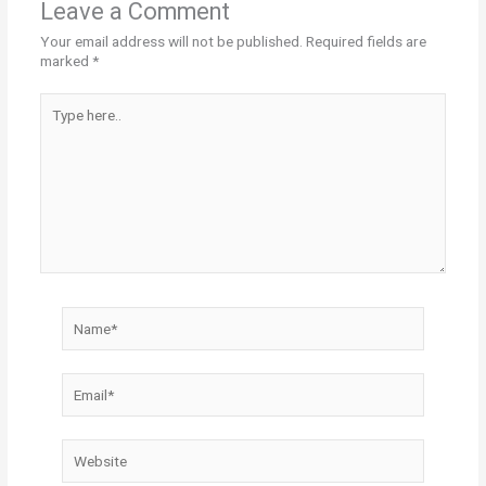
Leave a Comment
Your email address will not be published.
Required fields are
marked
*
Type
here..
Name*
Email*
Website