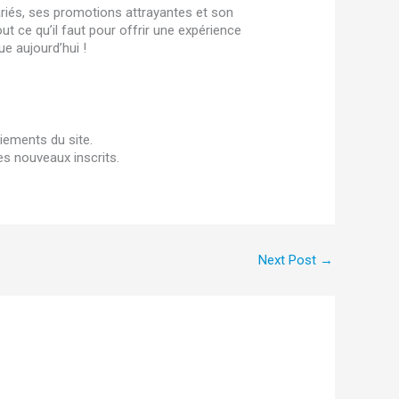
riés, ses promotions attrayantes et son
 ce qu’il faut pour offrir une expérience
e aujourd’hui !
iements du site.
s nouveaux inscrits.
Next Post
→