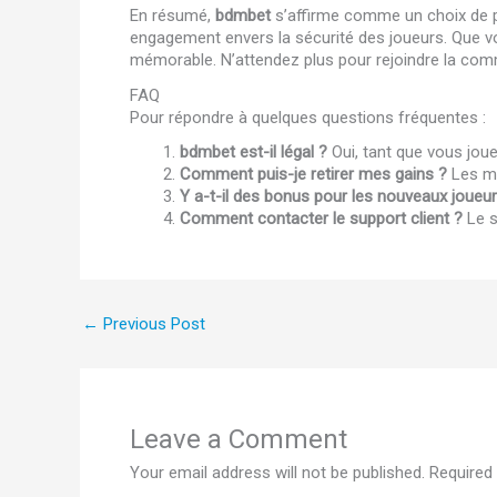
En résumé,
bdmbet
s’affirme comme un choix de pr
engagement envers la sécurité des joueurs. Que vo
mémorable. N’attendez plus pour rejoindre la c
FAQ
Pour répondre à quelques questions fréquentes :
bdmbet est-il légal ?
Oui, tant que vous joue
Comment puis-je retirer mes gains ?
Les mé
Y a-t-il des bonus pour les nouveaux joueu
Comment contacter le support client ?
Le s
←
Previous Post
Leave a Comment
Your email address will not be published.
Required