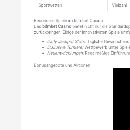
Sportwetten
Vielzahl
Besondere Spiele im bdmbet Casino
Das
bdmbet Casino
bietet nicht nur die Standards
zurückbringen. Einige der innovativsten Spiele umf
Daily Jackpot Slots:
Tägliche Gewinnchancen
Exklusive Turniere:
Wettbewerb unter Spiele
Neuentwicklungen:
Regelmäßige Einführung n
Bonusangebote und Aktionen