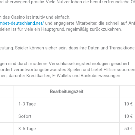
nd überwiegend positiv. Viele Nutzer loben die benutzerfreundliche O
 das Casino ist intuitiv und einfach.
dmbet-deutschland.net/
und engagierte Mitarbeiter, die schnell auf An
elen ist für viele ein Hauptgrund, regelmäßig zurückzukehren.
tung. Spieler können sicher sein, dass ihre Daten und Transaktionen
gen sind durch moderne Verschlüsselungstechnologien gesichert.
ördert verantwortungsbewusstes Spielen und bietet Hilfsressourcen
nen, darunter Kreditkarten, E-Wallets und Banküberweisungen.
Bearbeitungszeit
1-3 Tage
10 €
Sofort
10 €
3-5 Tage
50 €