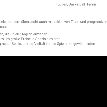
Fußball, Basketball, Tennis
piele, sondern überrascht auch mit exklusiven Titeln und progressiven
assen:
, die Spieler täglich anziehen.
rn um große Preise in Spezialturnieren.
euer Spiele, um die Vielfalt für die Spieler zu gewährleisten.