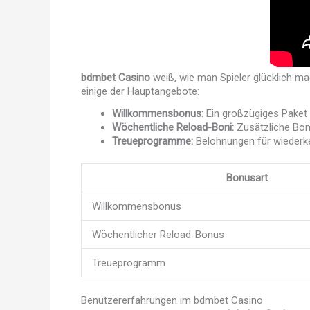
bdmbet Casino
weiß, wie man Spieler glücklich mac
einige der Hauptangebote:
Willkommensbonus:
Ein großzügiges Paket 
Wöchentliche Reload-Boni:
Zusätzliche Boni
Treueprogramme:
Belohnungen für wiederke
Bonusart
Willkommensbonus
Wöchentlicher Reload-Bonus
Treueprogramm
Benutzererfahrungen im bdmbet Casino