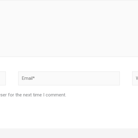
Email*
We
ser for the next time I comment.