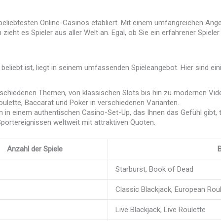
beliebtesten Online-Casinos etabliert. Mit einem umfangreichen Ange
ieht es Spieler aus aller Welt an. Egal, ob Sie ein erfahrener Spiele
beliebt ist, liegt in seinem umfassenden Spieleangebot. Hier sind ein
schiedenen Themen, von klassischen Slots bis hin zu modernen Vid
Roulette, Baccarat und Poker in verschiedenen Varianten.
n in einem authentischen Casino-Set-Up, das Ihnen das Gefühl gibt, t
portereignissen weltweit mit attraktiven Quoten.
Anzahl der Spiele
B
Starburst, Book of Dead
Classic Blackjack, European Rou
Live Blackjack, Live Roulette