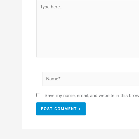
Type
here..
Name*
Save my name, email, and website in this brow