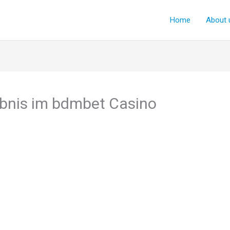
Home
About 
ebnis im bdmbet Casino