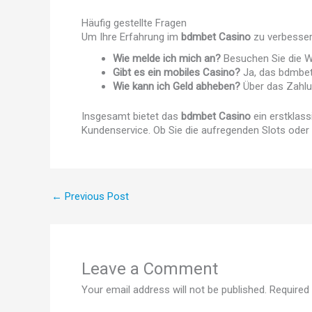
Häufig gestellte Fragen
Um Ihre Erfahrung im
bdmbet Casino
zu verbesser
Wie melde ich mich an?
Besuchen Sie die We
Gibt es ein mobiles Casino?
Ja, das bdmbet
Wie kann ich Geld abheben?
Über das Zahlu
Insgesamt bietet das
bdmbet Casino
ein erstklass
Kundenservice. Ob Sie die aufregenden Slots oder 
←
Previous Post
Leave a Comment
Your email address will not be published.
Required