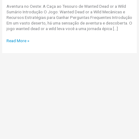
Aventura no Oeste: A Caça ao Tesouro de Wanted Dead or a Wild
Sumário Introdução O Jogo: Wanted Dead or a Wild Mecânicas e
Recursos Estratégias para Ganhar Perguntas Frequentes Introdução
Em um vasto deserto, há uma sensação de aventura e descoberta. O
jogo wanted dead or a wild leva você a uma jornada épica […]
Aventura
Read More »
no
Oeste
A
Caça
ao
Tesouro
de
Wanted
Dead
or
a
Wild