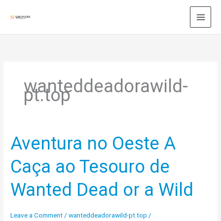
Skip
to
content
wanteddeadorawild-
pt.top
Aventura no Oeste A
Caça ao Tesouro de
Wanted Dead or a Wild
Leave a Comment
/
wanteddeadorawild-pt.top
/