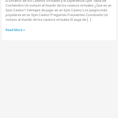
El Encanto de los Casinos Virtuales y la Experiencia Spin Tabla de
Contenidos Un vistazo al mundo de los casinos virtuales ¿Qué es un
Spin Casino? Ventajas de jugar en un Spin Casino Los juegos más
populares en un Spin Casino Preguntas Frecuentes Conclusión Un
vistazo al mundo de los casinos virtuales El auge de […]
El
Read More »
Encanto
de
los
Casinos
Virtuales
y
la
Experiencia
Spin