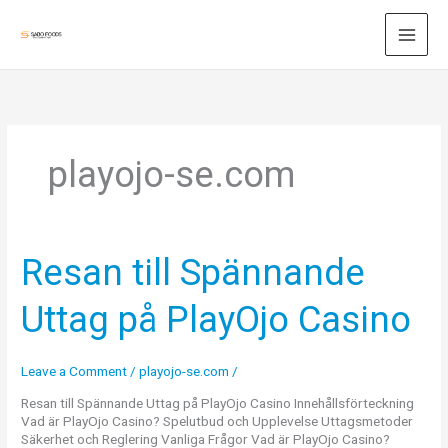
Skip
to
content
playojo-se.com
Resan till Spännande
Uttag på PlayOjo Casino
Leave a Comment
/
playojo-se.com
/
Resan till Spännande Uttag på PlayOjo Casino Innehållsförteckning
Vad är PlayOjo Casino? Spelutbud och Upplevelse Uttagsmetoder
Säkerhet och Reglering Vanliga Frågor Vad är PlayOjo Casino?