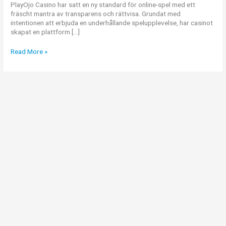
PlayOjo Casino har satt en ny standard för online-spel med ett
fräscht mantra av transparens och rättvisa. Grundat med
intentionen att erbjuda en underhållande spelupplevelse, har casinot
skapat en plattform […]
Resan
Read More »
till
Spännande
Uttag
på
PlayOjo
Casino