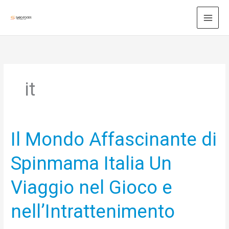
Skip
to
content
it
Il Mondo Affascinante di
Spinmama Italia Un
Viaggio nel Gioco e
nell’Intrattenimento