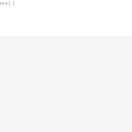
ni e […]