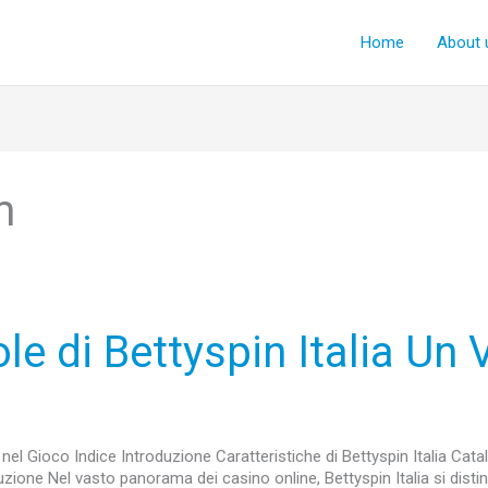
Home
About 
m
le di Bettyspin Italia Un 
o nel Gioco Indice Introduzione Caratteristiche di Bettyspin Italia Ca
one Nel vasto panorama dei casino online, Bettyspin Italia si distin