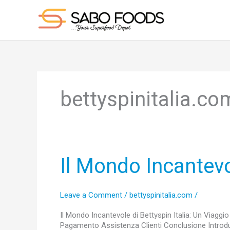
Skip
to
content
bettyspinitalia.co
Il Mondo Incantevo
Leave a Comment
/
bettyspinitalia.com
/
Il Mondo Incantevole di Bettyspin Italia: Un Viaggi
Pagamento Assistenza Clienti Conclusione Introduzi