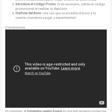
Introduce el Código Promo:
Si es necesario, utiliza un código
promocional al realizar tu depósito.
Disfruta del Bono:
Una vez que se acredite el bono a tu
cuenta, ¡comienza a jugar y experimentar!
Conclusiones
En resumen, el
tonyspins casino bonus
es una herramienta poderosa