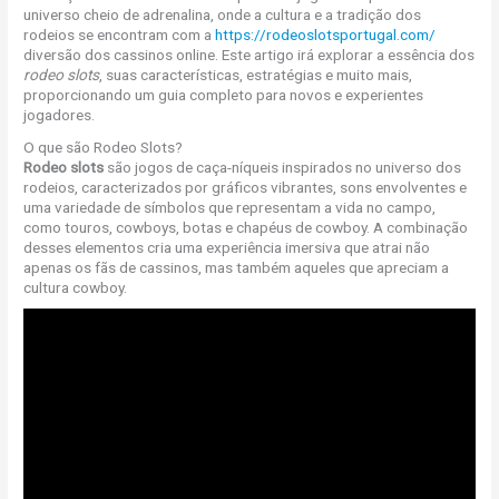
universo cheio de adrenalina, onde a cultura e a tradição dos
rodeios se encontram com a
https://rodeoslotsportugal.com/
diversão dos cassinos online. Este artigo irá explorar a essência dos
rodeo slots
, suas características, estratégias e muito mais,
proporcionando um guia completo para novos e experientes
jogadores.
O que são Rodeo Slots?
Rodeo slots
são jogos de caça-níqueis inspirados no universo dos
rodeios, caracterizados por gráficos vibrantes, sons envolventes e
uma variedade de símbolos que representam a vida no campo,
como touros, cowboys, botas e chapéus de cowboy. A combinação
desses elementos cria uma experiência imersiva que atrai não
apenas os fãs de cassinos, mas também aqueles que apreciam a
cultura cowboy.