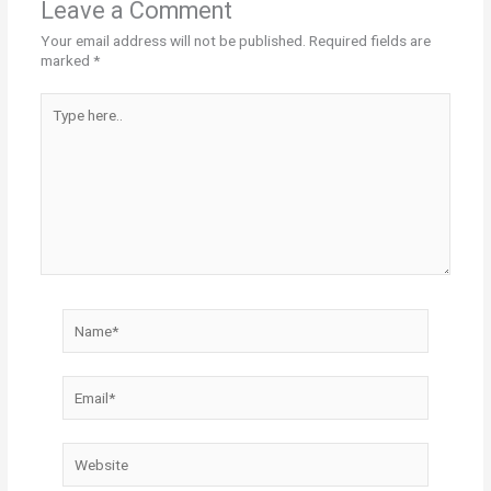
Leave a Comment
Your email address will not be published.
Required fields are
marked
*
Type
here..
Name*
Email*
Website