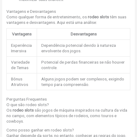
Vantagens e Desvantagens
Como qualquer forma de entretenimento, os
rodeo slots
têm suas
vantagens e desvantagens. Aqui está uma análise:
Vantagens
Desvantagens
Experiência
Dependência potencial devido à natureza
Imersiva
envolvente dos jogos.
Variedade
Potencial de perdas financeiras se não houver
de Temas
controle.
Bônus
Alguns jogos podem ser complexos, exigindo
Atrativos
tempo para compreensão.
Perguntas Frequentes
O que são rodeo slots?
Os
rodeo slots
são jogos de máquina inspirados na cultura da vida
no campo, com elementos típicos de rodeios, como touros e
cowboys.
Como posso ganhar em rodeo slots?
Ganhar depende da sorte; no entanto, conhecer as regras do jogo,