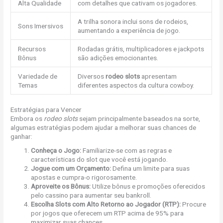
Alta Qualidade
com detalhes que cativam os jogadores.
A trilha sonora inclui sons de rodeios,
Sons Imersivos
aumentando a experiência de jogo.
Recursos
Rodadas grátis, multiplicadores e jackpots
Bônus
são adições emocionantes.
Variedade de
Diversos
rodeo slots
apresentam
Temas
diferentes aspectos da cultura cowboy.
Estratégias para Vencer
Embora os
rodeo slots
sejam principalmente baseados na sorte,
algumas estratégias podem ajudar a melhorar suas chances de
ganhar:
Conheça o Jogo:
Familiarize-se com as regras e
características do slot que você está jogando.
Jogue com um Orçamento:
Defina um limite para suas
apostas e cumpra-o rigorosamente.
Aproveite os Bônus:
Utilize bônus e promoções oferecidos
pelo cassino para aumentar seu bankroll.
Escolha Slots com Alto Retorno ao Jogador (RTP):
Procure
por jogos que oferecem um RTP acima de 95% para
maximizar suas chances.