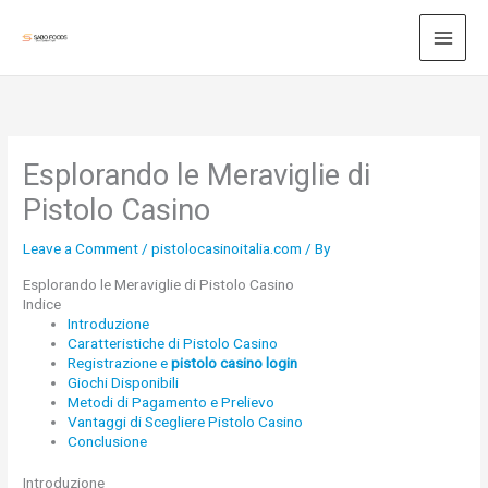
Skip
to
content
Esplorando le Meraviglie di
Pistolo Casino
Leave a Comment
/
pistolocasinoitalia.com
/ By
Esplorando le Meraviglie di Pistolo Casino
Indice
Introduzione
Caratteristiche di Pistolo Casino
Registrazione e
pistolo casino login
Giochi Disponibili
Metodi di Pagamento e Prelievo
Vantaggi di Scegliere Pistolo Casino
Conclusione
Introduzione