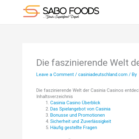
Skip
to
content
Die faszinierende Welt 
Leave a Comment
/
casiniadeutschland.com
/ By
Die faszinierende Welt der Casinia Casinos entde
Inhaltsverzeichnis
Casinia Casino Überblick
Das Spielangebot von Casinia
Bonusse und Promotionen
Sicherheit und Zuverlässigkeit
Häufig gestellte Fragen