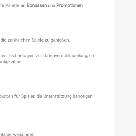
ite Palette an
Bonussen
und
Promotionen
.
 die zahlreichen Spiele zu genießen.
ten Technologien zur Datenverschlüsselung, um
digkeit bei.
urcen für Spieler, die Unterstützung benötigen.
anküberweisungen.