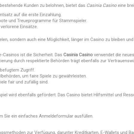
d bestehende Kunden zu belohnen, bietet das
Casinia Casino
eine bre
ntsatz auf die erste Einzahlung.
bote und Treueprogramme für Stammspieler.
 verlorene Einsätze.
elen, sondern auch eine Möglichkeit, länger im Casino zu bleiben und
e-Casinos ist die Sicherheit. Das
Casinia Casino
verwendet die neues
ierung durch respektierte Behörden trägt ebenfalls zur Vertrauenswür
nbefugtem Zugriff.
behörden, um faire Spiele zu gewährleisten.
iele fair und zufällig sind.
l wird ebenfalls gefördert. Das Casino bietet Hilfsmittel und Resso
dem Sie ein einfaches Anmeldeformular ausfüllen.
gsmethoden zur Verfügung, darunter Kreditkarten, E-Wallets und B