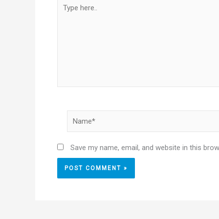
Type
here..
Name*
Save my name, email, and website in this brow