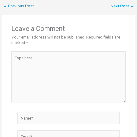
←
Previous Post
Next Post
→
Leave a Comment
Your email address will not be published.
Required fields are
marked
*
Type
here..
Name*
Email*