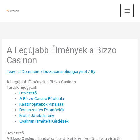
Skip
to
content
A Legújabb Élmények a Bizzo
Casinon
Leave a Comment
/
bizzocasinohungary.net
/ By
A Legújabb Élmények a Bizzo Casinon
Tartalomjegyzék
Bevezető
A Bizzo Casino Főoldala
Kaszinójátékok Kínálata
Bónuszok és Promóciók
Mobil Játékélmény
Gyakran Ismételt Kérdések
Bevezető
A
Bizzo Casino
a legújabb trendeket követve tűnt fel a virtuális