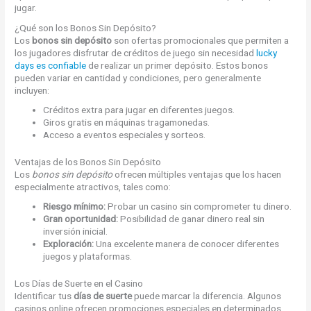
jugar.
¿Qué son los Bonos Sin Depósito?
Los
bonos sin depósito
son ofertas promocionales que permiten a
los jugadores disfrutar de créditos de juego sin necesidad
lucky
days es confiable
de realizar un primer depósito. Estos bonos
pueden variar en cantidad y condiciones, pero generalmente
incluyen:
Créditos extra para jugar en diferentes juegos.
Giros gratis en máquinas tragamonedas.
Acceso a eventos especiales y sorteos.
Ventajas de los Bonos Sin Depósito
Los
bonos sin depósito
ofrecen múltiples ventajas que los hacen
especialmente atractivos, tales como:
Riesgo mínimo:
Probar un casino sin comprometer tu dinero.
Gran oportunidad:
Posibilidad de ganar dinero real sin
inversión inicial.
Exploración:
Una excelente manera de conocer diferentes
juegos y plataformas.
Los Días de Suerte en el Casino
Identificar tus
días de suerte
puede marcar la diferencia. Algunos
casinos online ofrecen promociones especiales en determinados