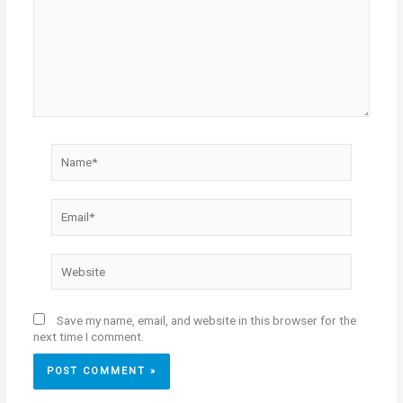
Name*
Email*
Website
Save my name, email, and website in this browser for the
next time I comment.