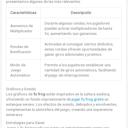
presentamos algunas de las más relevantes:
Características
Descripción
Durante algunas rondas, los jugadores
Aumentos de
pueden activar multiplicadores de hasta
Multiplicador
5x, aumentando sus ganancias.
Activadas al conseguir ciertos símbolos,
Rondas de
estas rondas ofrecen oportunidades de
Bonificación
ganar giros adicionales y premios.
Modo de
Permite a los jugadores establecer una
Juego
cantidad de giros automáticos, facilitando
Automático
el juego sin interrupciones.
Gráficos y Sonido
Los gráficos de
fu frog
están inspirados en la cultura asiática,
ofreciendo un fondo impresionante de
jugar fu frog gratis
un
estanque sereno. Los efectos de sonido, delicados y envolventes,
complementan la atmósfera del juego, creando una experiencia
inmersiva.
Estrategias para Ganar
Jugar a
fu frog
puede ser tanto un entretenimiento como una