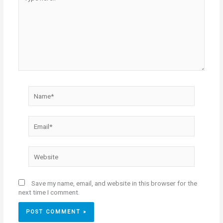
here..
Name*
Email*
Website
Save my name, email, and website in this browser for the
next time I comment.