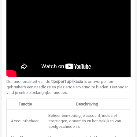
De functionaliteit van de
tipsport aplikacia
is ontworpen om
gebruikers een naadloze en plezierige ervaring te bieden. Hieronder
vind je enkele belangrijke functies:
Functie
Beschrijving
Beheer eenvoudig je account, inclusief
Accountbeheer
stortingen, opnamen en het bekijken van
spelgeschiedenis.