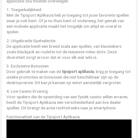
applicatie zou moeten overwegen:
1. Toegankelijkheid
Met de Tipsport Aplikacia heb je toegang tot jouw favoriete spellen
waar je ook bent. Of je nu thuis bent of onderweg, het gemak van
een mobiele applicatie maakt het mogelijk om altijd en overal te
spelen.
2. Uitgebreide Spelselectie
De applicatie biedt een breed scala aan spellen, van klassiekers
zoals blackjack en roulette tot de nieuwste video slots. Deze
diversiteit zorgt ervoor dat er voor elk wat wils is.
3. Exclusieve Bonussen
Door gebruik te maken van de
tipsport aplikacia
, krijg je toegang tot
unieke promoties en bonussen die niet beschikbaar zijn op de
desktopversie. Dit kan je kansen op winst aanzienlijk vergroten.
4. Live Casino Ervaring
Voor spelers die de opwinding van een fysiek casino willen ervaren,
biedt de Tipsport Aplikacia een verscheidenheid aan live dealer
spellen. Dit brengt de actie rechtstreeks naar je smartphone.
Functionaliteit van de Tipsport Aplikacia