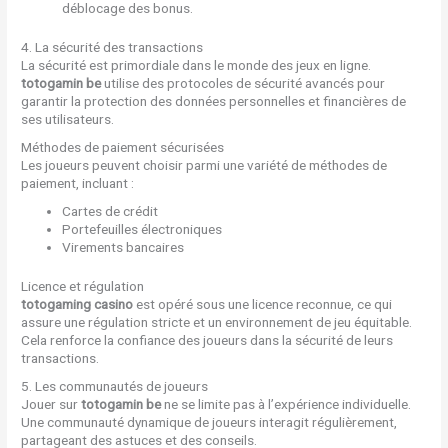
déblocage des bonus.
4. La sécurité des transactions
La sécurité est primordiale dans le monde des jeux en ligne.
totogamin be
utilise des protocoles de sécurité avancés pour
garantir la protection des données personnelles et financières de
ses utilisateurs.
Méthodes de paiement sécurisées
Les joueurs peuvent choisir parmi une variété de méthodes de
paiement, incluant :
Cartes de crédit
Portefeuilles électroniques
Virements bancaires
Licence et régulation
totogaming casino
est opéré sous une licence reconnue, ce qui
assure une régulation stricte et un environnement de jeu équitable.
Cela renforce la confiance des joueurs dans la sécurité de leurs
transactions.
5. Les communautés de joueurs
Jouer sur
totogamin be
ne se limite pas à l’expérience individuelle.
Une communauté dynamique de joueurs interagit régulièrement,
partageant des astuces et des conseils.