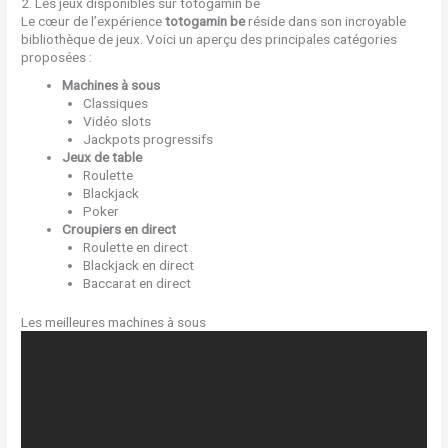
2. Les jeux disponibles sur totogamin be
Le cœur de l’expérience
totogamin be
réside dans son incroyable
bibliothèque de jeux. Voici un aperçu des principales catégories
proposées :
Machines à sous
Classiques
Vidéo slots
Jackpots progressifs
Jeux de table
Roulette
Blackjack
Poker
Croupiers en direct
Roulette en direct
Blackjack en direct
Baccarat en direct
Les meilleures machines à sous