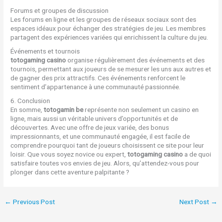
Forums et groupes de discussion
Les forums en ligne et les groupes de réseaux sociaux sont des
espaces idéaux pour échanger des stratégies de jeu. Les membres
partagent des expériences variées qui enrichissent la culture du jeu.
Événements et tournois
totogaming casino
organise régulièrement des événements et des
tournois, permettant aux joueurs de se mesurer les uns aux autres et
de gagner des prix attractifs. Ces événements renforcent le
sentiment d’appartenance à une communauté passionnée.
6. Conclusion
En somme,
totogamin be
représente non seulement un casino en
ligne, mais aussi un véritable univers d’opportunités et de
découvertes. Avec une offre de jeux variée, des bonus
impressionnants, et une communauté engagée, il est facile de
comprendre pourquoi tant de joueurs choisissent ce site pour leur
loisir. Que vous soyez novice ou expert,
totogaming casino
a de quoi
satisfaire toutes vos envies de jeu. Alors, qu’attendez-vous pour
plonger dans cette aventure palpitante ?
←
Previous Post
Next Post
→