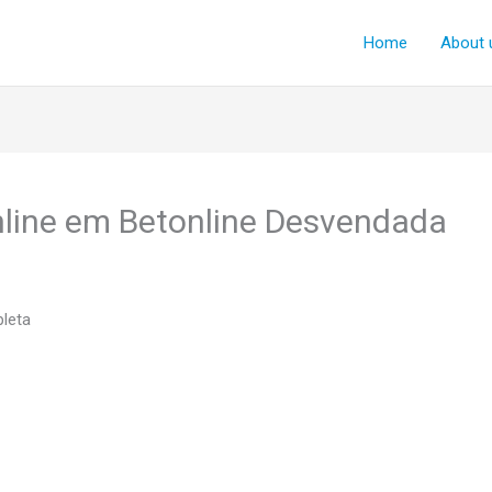
Home
About 
nline em Betonline Desvendada
leta