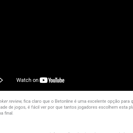
oker review
, fica claro que o Betonline é uma excelente opção para
ade de jogos, é fácil ver por que tantos jogadores escolhem esta pl
 final.