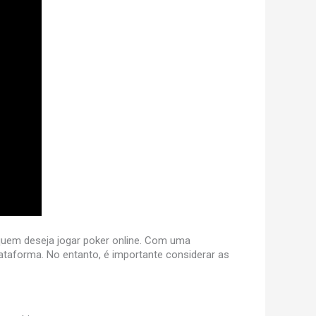
 quem deseja jogar poker online. Com uma
ataforma. No entanto, é importante considerar as