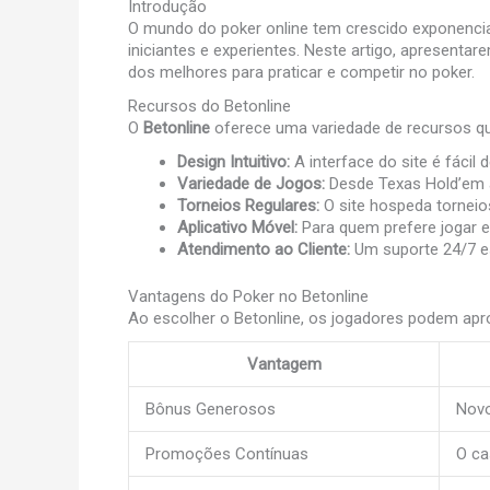
Introdução
O mundo do poker online tem crescido exponenci
iniciantes e experientes. Neste artigo, apresent
dos melhores para praticar e competir no poker.
Recursos do Betonline
O
Betonline
oferece uma variedade de recursos que
Design Intuitivo:
A interface do site é fácil
Variedade de Jogos:
Desde Texas Hold’em 
Torneios Regulares:
O site hospeda torneio
Aplicativo Móvel:
Para quem prefere jogar e
Atendimento ao Cliente:
Um suporte 24/7 es
Vantagens do Poker no Betonline
Ao escolher o Betonline, os jogadores podem aprov
Vantagem
Bônus Generosos
Novo
Promoções Contínuas
O ca