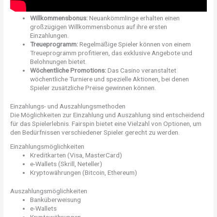
Willkommensbonus:
Neuankömmlinge erhalten einen
großzügigen Willkommensbonus auf ihre ersten
Einzahlungen.
Treueprogramm:
Regelmäßige Spieler können von einem
Treueprogramm profitieren, das exklusive Angebote und
Belohnungen bietet.
Wöchentliche Promotions:
Das Casino veranstaltet
wöchentliche Turniere und spezielle Aktionen, bei denen
Spieler zusätzliche Preise gewinnen können.
Einzahlungs- und Auszahlungsmethoden
Die Möglichkeiten zur Einzahlung und Auszahlung sind entscheidend
für das Spielerlebnis. Fairspin bietet eine Vielzahl von Optionen, um
den Bedürfnissen verschiedener Spieler gerecht zu werden.
Einzahlungsmöglichkeiten
Kreditkarten (Visa, MasterCard)
e-Wallets (Skrill, Neteller)
Kryptowährungen (Bitcoin, Ethereum)
Auszahlungsmöglichkeiten
Banküberweisung
e-Wallets