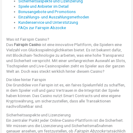
Sicherheitsaspekte und Lizenzierung
Spiele und Anbieter im Detail
Bonusangebote und Promotions
Einzahlungs- und Auszahlungsmethoden
Kundenservice und Unterstützung
FAQs zur Fairspin Abzocke
Was ist Fairspin Casino?
Das
Fairspin Casino
ist eine innovative Plattform, die Spielern eine
Vielzahl von Glücksspielmöglichkeiten bietet. Es ist bekannt dafür,
mit Blockchain-Technologie zu arbeiten, was eine hohe Transparenz
und Sicherheit verspricht. Mit einer umfangreichen Auswahl an Slots,
Tischspielen und Live-Casinospielen zieht es Spieler aus der ganzen
Welt an. Doch was steckt wirklich hinter diesem Casino?
Die Idee hinter Fairspin
Die Grundidee von Fairspin ist es, ein faires Spielumfeld zu schaffen,
in dem Spieler voll und ganz Vertrauen in die Integrität der Spiele
haben können. Das Casino nutzt Smart Contracts und eine eigene
Kryptowährung, um sicherzustellen, dass alle Transaktionen
nachvollziehbar sind.
Sicherheitsaspekte und Lizenzierung
Ein zentraler Punkt jeder Online-Casino-Plattform ist die Sicherheit.
Wir müssen uns die Lizenzierung und Sicherheitsmaßnahmen
genauer ansehen, um festzustellen, ob
Fairspin Abzocke
tatsächlich