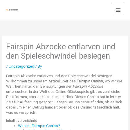
Skip
to
content
Fairspin Abzocke entlarven und
den Spieleschwindel besiegen
/
Uncategorized
/ By
Fairspin Abzocke entlarven und den Spieleschwindel besiegen
Willkommen zu unserem Artikel über das
Fairspin Casino
, wo wir die
Wahrheit hinter den Behauptungen der
Fairspin Abzocke
untersuchen. In der Welt des Online-Glücksspiels gibt es zahlreiche
Plattformen, aber nicht alle sind ehrlich. Dieses Casino hat in letzter
Zeit für Aufregung gesorgt. Lassen Sie uns herausfinden, ob es sich
dabei um einen Betrug handelt oder ob das Casino tatsächlich hält,
was es verspricht.
Inhaltsverzeichnis
Was ist Fairspin Casino?