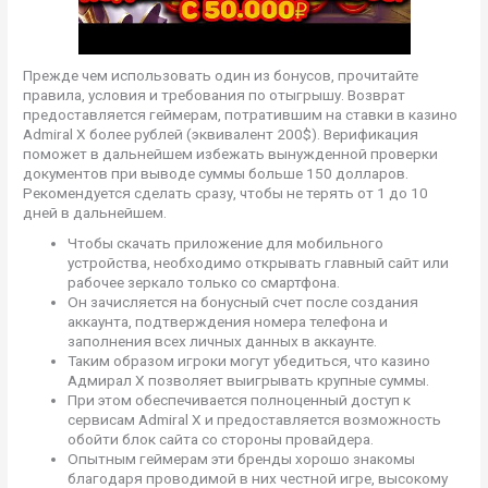
Прежде чем использовать один из бонусов, прочитайте
правила, условия и требования по отыгрышу. Возврат
предоставляется геймерам, потратившим на ставки в казино
Admiral X более рублей (эквивалент 200$). Верификация
поможет в дальнейшем избежать вынужденной проверки
документов при выводе суммы больше 150 долларов.
Рекомендуется сделать сразу, чтобы не терять от 1 до 10
дней в дальнейшем.
Чтобы скачать приложение для мобильного
устройства, необходимо открывать главный сайт или
рабочее зеркало только со смартфона.
Он зачисляется на бонусный счет после создания
аккаунта, подтверждения номера телефона и
заполнения всех личных данных в аккаунте.
Таким образом игроки могут убедиться, что казино
Адмирал Х позволяет выигрывать крупные суммы.
При этом обеспечивается полноценный доступ к
сервисам Admiral X и предоставляется возможность
обойти блок сайта со стороны провайдера.
Опытным геймерам эти бренды хорошо знакомы
благодаря проводимой в них честной игре, высокому