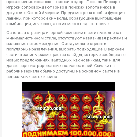
приключения испанского конкистадора Гонзало Писсаро.
Игроки сопровождают Гонзо в поисках золота инков в
джунглях Южной Америки. Предусмотрена особая функция
лавины, при которой символы, образующие выигрышные
комбинации, исчезают, а на их место падают новые.
Основная страница игорной компании в сети выполнена в
минималистичном стиле, отсутствуют навязчивая реклама и
излишние нагромождения. С ходу можно оценить
популярные развлечения, выбрать подходящие. В верхней
части страницы размещаются слайды, которые сообщают о
новых предложениях, выгодных, как новичкам, так и для
давно зарегистрированных пользователей. Ссылки на
рабочие зеркала обычно доступны на основном сайте и в
социальных сетях казино.