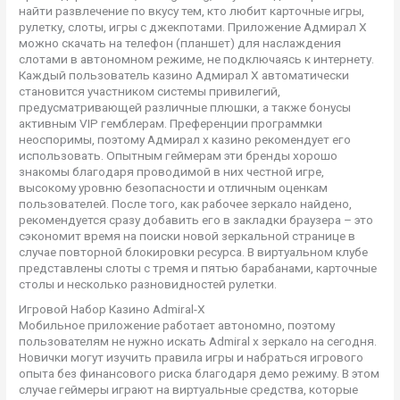
найти развлечение по вкусу тем, кто любит карточные игры,
рулетку, слоты, игры с джекпотами. Приложение Адмирал X
можно скачать на телефон (планшет) для наслаждения
слотами в автономном режиме, не подключаясь к интернету.
Каждый пользователь казино Адмирал Х автоматически
становится участником системы привилегий,
предусматривающей различные плюшки, а также бонусы
активным VIP гемблерам. Преференции программки
неоспоримы, поэтому Адмирал х казино рекомендует его
использовать. Опытным геймерам эти бренды хорошо
знакомы благодаря проводимой в них честной игре,
высокому уровню безопасности и отличным оценкам
пользователей. После того, как рабочее зеркало найдено,
рекомендуется сразу добавить его в закладки браузера – это
сэкономит время на поиски новой зеркальной странице в
случае повторной блокировки ресурса. В виртуальном клубе
представлены слоты с тремя и пятью барабанами, карточные
столы и несколько разновидностей рулетки.
Игровой Набор Казино Admiral-X
Мобильное приложение работает автономно, поэтому
пользователям не нужно искать Admiral x зеркало на сегодня.
Новички могут изучить правила игры и набраться игрового
опыта без финансового риска благодаря демо режиму. В этом
случае геймеры играют на виртуальные средства, которые